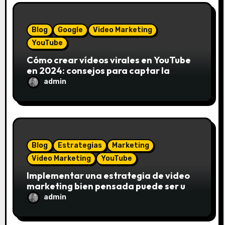
t
Blog
Google
Video Marketing
r
YouTube
a
Cómo crear vídeos virales en YouTube
en 2024: consejos para captar la
d
atención y construir una comunidad en
admin
torno a su canal
a
s
Blog
Estrategias
Marketing
Video Marketing
YouTube
Implementar una estrategia de video
marketing bien pensada puede ser un
cambio significativo para cualquier
admin
negocio