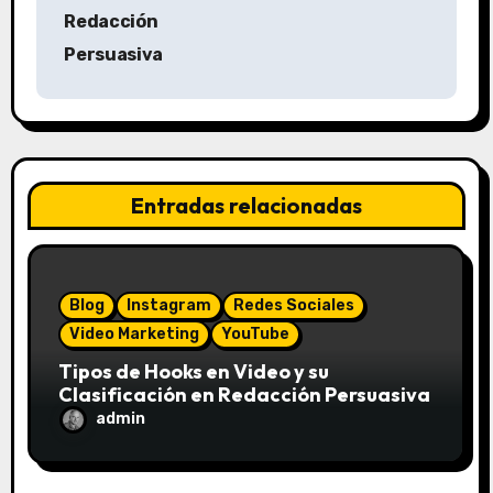
Redacción
e
Persuasiva
g
a
c
Entradas relacionadas
i
ó
n
Blog
Instagram
Redes Sociales
Video Marketing
YouTube
d
Tipos de Hooks en Video y su
e
Clasificación en Redacción Persuasiva
admin
e
n