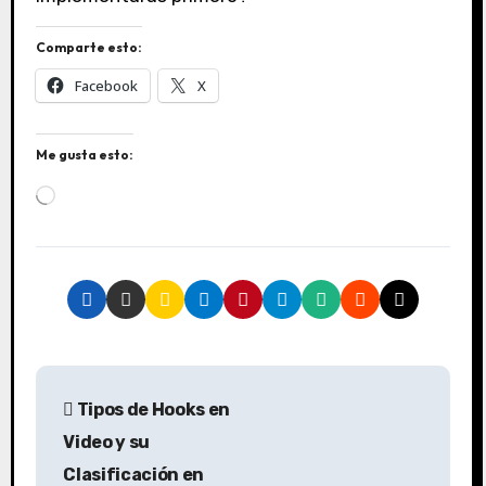
Comparte esto:
Facebook
X
Me gusta esto:
C
a
r
g
a
n
d
o
.
N
.
Tipos de Hooks en
.
a
Video y su
v
Clasificación en