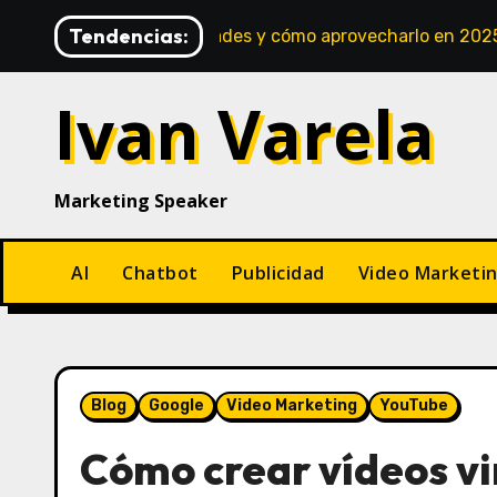
Saltar
Tendencias:
ances, novedades y cómo aprovecharlo en 2025
Pensar
al
contenido
Ivan Varela
Marketing Speaker
AI
Chatbot
Publicidad
Video Marketi
Blog
Google
Video Marketing
YouTube
Cómo crear vídeos vi