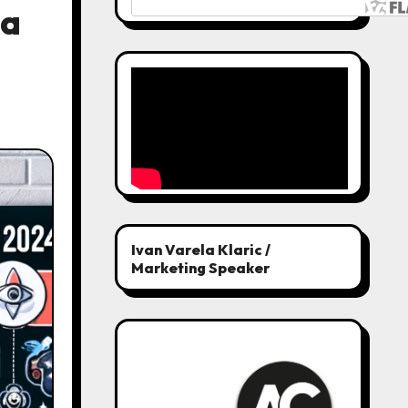
na
Ivan Varela Klaric /
Marketing Speaker