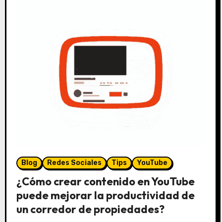
r
i
o
s
Blog
Redes Sociales
Tips
YouTube
¿Cómo crear contenido en YouTube
puede mejorar la productividad de
un corredor de propiedades?