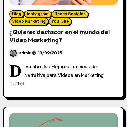
Blog
Instagram
Redes Sociales
Video Marketing
YouTube
¿Quieres destacar en el mundo del
Video Marketing?
admin
10/09/2023
S
D
escubre las Mejores Técnicas de
i
Narrativa para Videos en Marketing
n
Digital
c
o
m
e
n
t
a