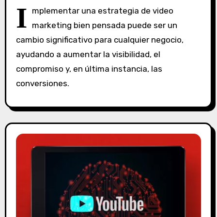
S
I
mplementar una estrategia de video
i
marketing bien pensada puede ser un
n
cambio significativo para cualquier negocio,
c
o
ayudando a aumentar la visibilidad, el
m
compromiso y, en última instancia, las
e
conversiones.
n
t
a
r
i
o
s