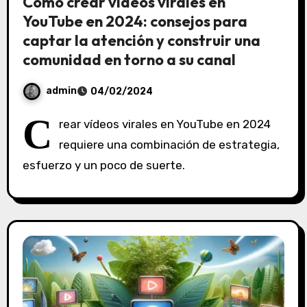
Cómo crear vídeos virales en
YouTube en 2024: consejos para
captar la atención y construir una
comunidad en torno a su canal
admin
04/02/2024
S
C
rear vídeos virales en YouTube en 2024
i
requiere una combinación de estrategia,
n
esfuerzo y un poco de suerte.
c
o
m
e
n
t
a
r
i