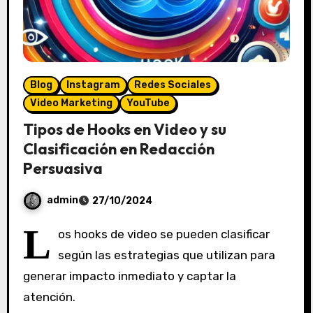
Blog
Instagram
Redes Sociales
Video Marketing
YouTube
Tipos de Hooks en Video y su
Clasificación en Redacción
Persuasiva
admin
27/10/2024
S
L
os hooks de video se pueden clasificar
i
según las estrategias que utilizan para
n
generar impacto inmediato y captar la
c
o
atención.
m