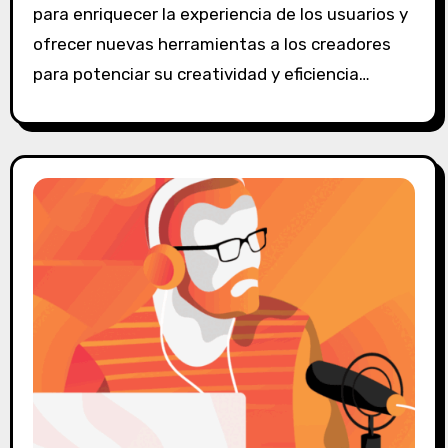
para enriquecer la experiencia de los usuarios y
c
o
ofrecer nuevas herramientas a los creadores
m
para potenciar su creatividad y eficiencia…
e
n
t
a
r
i
o
s