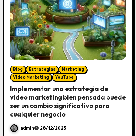
o
s
Blog
Estrategias
Marketing
Video Marketing
YouTube
Implementar una estrategia de
video marketing bien pensada puede
ser un cambio significativo para
cualquier negocio
admin
28/12/2023