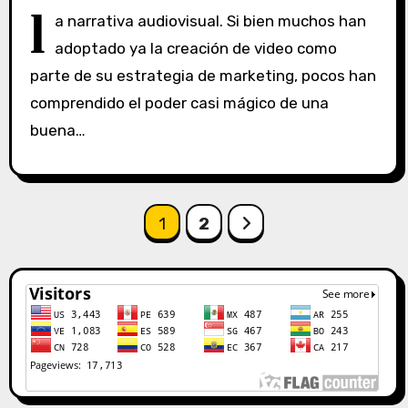
S
l
a narrativa audiovisual. Si bien muchos han
i
adoptado ya la creación de video como
n
parte de su estrategia de marketing, pocos han
c
o
comprendido el poder casi mágico de una
m
buena…
e
n
t
a
Paginación
1
2
r
de
i
o
entradas
s