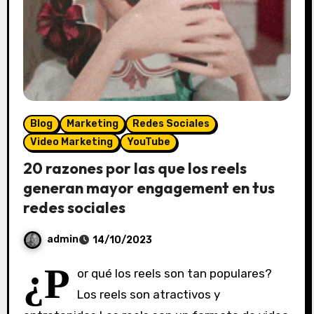
Blog
Marketing
Redes Sociales
Video Marketing
YouTube
20 razones por las que los reels
generan mayor engagement en tus
redes sociales
admin
14/10/2023
S
¿P
or qué los reels son tan populares?
i
Los reels son atractivos y
n