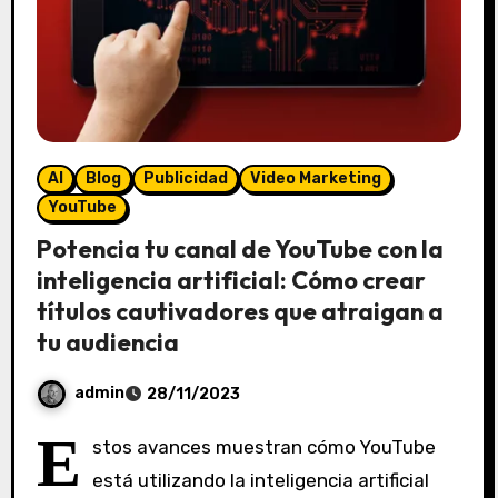
AI
Blog
Publicidad
Video Marketing
YouTube
Potencia tu canal de YouTube con la
inteligencia artificial: Cómo crear
títulos cautivadores que atraigan a
tu audiencia
admin
28/11/2023
S
E
stos avances muestran cómo YouTube
i
está utilizando la inteligencia artificial
n