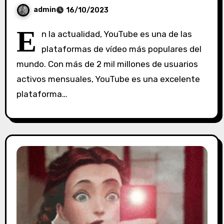
admin
16/10/2023
S
E
n la actualidad, YouTube es una de las
i
plataformas de vídeo más populares del
n
mundo. Con más de 2 mil millones de usuarios
c
o
activos mensuales, YouTube es una excelente
m
plataforma…
e
n
t
a
r
i
o
s