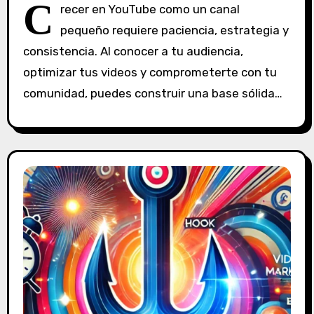
S
C
recer en YouTube como un canal
i
pequeño requiere paciencia, estrategia y
n
consistencia. Al conocer a tu audiencia,
c
o
optimizar tus videos y comprometerte con tu
m
comunidad, puedes construir una base sólida…
e
n
t
a
r
i
o
s