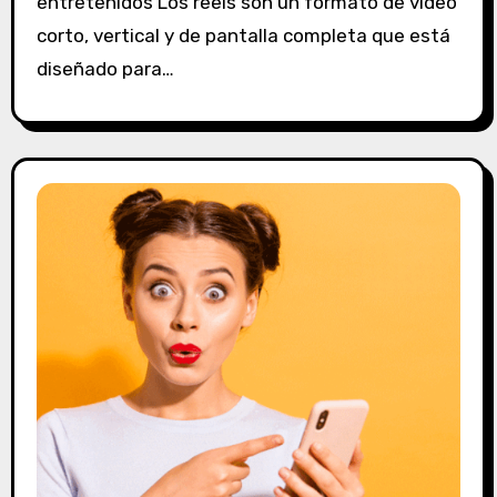
entretenidos Los reels son un formato de video
c
o
corto, vertical y de pantalla completa que está
m
diseñado para…
e
n
t
a
r
i
o
s