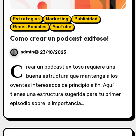
Estrategias
Marketing
Publicidad
Redes Sociales
YouTube
Como crear un podcast exitoso!
admin
23/10/2023
S
C
rear un podcast exitoso requiere una
i
buena estructura que mantenga a los
n
oyentes interesados de principio a fin. Aquí
c
o
tienes una estructura sugerida para tu primer
m
episodio sobre la importancia…
e
n
t
a