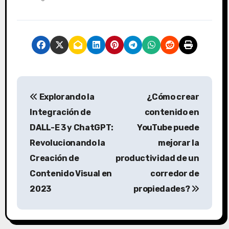
N
Explorando la
¿Cómo crear
a
Integración de
contenido en
v
DALL-E 3 y ChatGPT:
YouTube puede
Revolucionando la
mejorar la
e
Creación de
productividad de un
g
Contenido Visual en
corredor de
a
2023
propiedades?
c