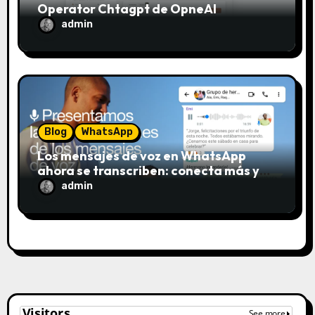
a
Operator Chtagpt de OpneAI
admin
s
Blog
WhatsApp
Los mensajes de voz en WhatsApp
ahora se transcriben: conecta más y
escucha menos
admin