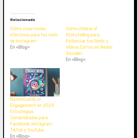
r
g
a
Relacionado
n
d
Cómo crear hooks
Cómo Utilizar el
o
efectivos para tus reels
Storytelling para
de Instagram
.
Potenciar tus Reels y
En «Blog»
Vídeos Cortos en Redes
.
Sociales
.
En «Blog»
Maximizando el
Engagement en 2024:
Estrategias
Comprobadas para
Facebook, Instagram,
TikTok y YouTube
En «Blog»