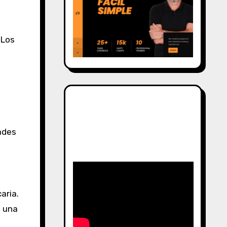
 Los
dades
aria.
e una