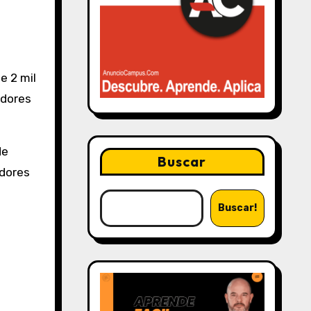
e 2 mil
edores
de
Buscar
edores
Buscar!