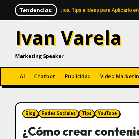
Saltar
Tendencias:
ades, Beneficios, Tips e Ideas para Aplicarlo en Marketing
al
contenido
Ivan Varela
Marketing Speaker
AI
Chatbot
Publicidad
Video Marketi
Blog
Redes Sociales
Tips
YouTube
¿Cómo crear conteni