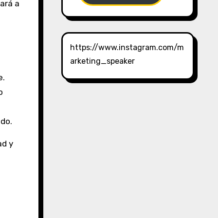
ará a
https://www.instagram.com/m
arketing_speaker
e.
o
ido.
ad y