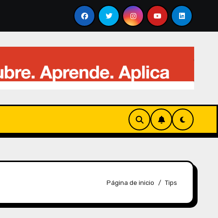
lucionando el análisis visual
Qué es el “Thinking” d
Página de inicio
Tips