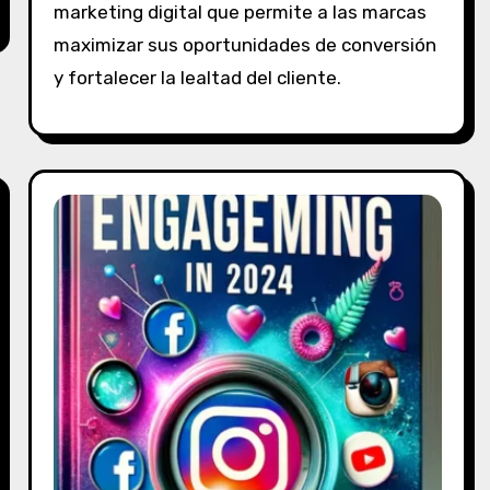
marketing digital que permite a las marcas
c
o
maximizar sus oportunidades de conversión
m
y fortalecer la lealtad del cliente.
e
n
t
a
r
i
o
s