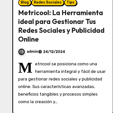
Blog
Redes Sociales
Tips
Metricool: La Herramienta
ideal para Gestionar Tus
Redes Sociales y Publicidad
Online
admin
24/12/2024
S
M
etricool se posiciona como una
i
herramienta integral y fácil de usar
n
para gestionar redes sociales y publicidad
c
o
online. Sus características avanzadas,
m
beneficios tangibles y procesos simples
e
como la creación y…
n
t