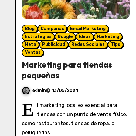
Blog
Campañas
Email Marketing
Estrategias
Google
Ideas
Marketing
Meta
Publicidad
Redes Sociales
Tips
Ventas
Marketing para tiendas
pequeñas
admin
13/05/2024
S
E
l marketing local es esencial para
i
tiendas con un punto de venta físico,
n
como restaurantes, tiendas de ropa, o
c
o
peluquerías.