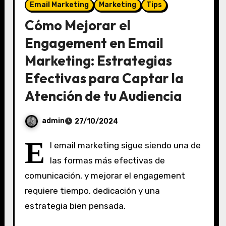
Email Marketing
Marketing
Tips
Cómo Mejorar el
Engagement en Email
Marketing: Estrategias
Efectivas para Captar la
Atención de tu Audiencia
admin
27/10/2024
S
E
l email marketing sigue siendo una de
i
las formas más efectivas de
n
comunicación, y mejorar el engagement
c
o
requiere tiempo, dedicación y una
m
estrategia bien pensada.
e
n