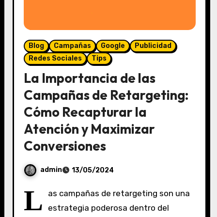
Blog
Campañas
Google
Publicidad
Redes Sociales
Tips
La Importancia de las
Campañas de Retargeting:
Cómo Recapturar la
Atención y Maximizar
Conversiones
admin
13/05/2024
S
L
as campañas de retargeting son una
i
estrategia poderosa dentro del
n