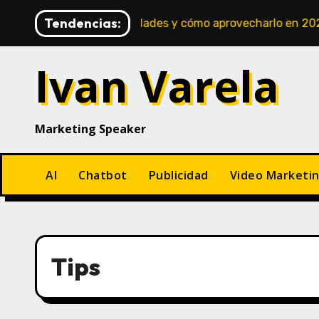
Saltar
Tendencias:
vances, novedades y cómo aprovecharlo en 2025
Pens
al
contenido
Ivan Varela
Marketing Speaker
AI
Chatbot
Publicidad
Video Marketi
Tips