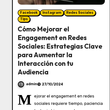
Facebook
Instagram
Redes Sociales
Tips
Cómo Mejorar el
Engagement en Redes
Sociales: Estrategias Clave
para Aumentar la
Interacción con tu
Audiencia
admin
27/10/2024
S
M
ejorar el engagement en redes
i
sociales requiere tiempo, paciencia
n