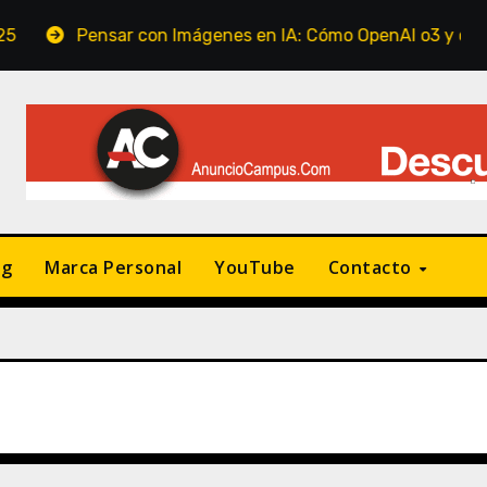
ar con Imágenes en IA: Cómo OpenAI o3 y o4-mini están revo
ng
Marca Personal
YouTube
Contacto