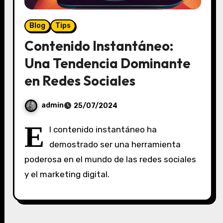
Blog
Tips
Contenido Instantáneo:
Una Tendencia Dominante
en Redes Sociales
admin
25/07/2024
S
E
l contenido instantáneo ha
i
demostrado ser una herramienta
n
poderosa en el mundo de las redes sociales
c
o
y el marketing digital.
m
e
n
t