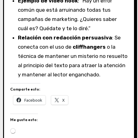
Ejemplo de video hook
: “Hay un error
común que está arruinando todas tus
campañas de marketing. ¿Quieres saber
cuál es? Quédate y te lo diré.”
Relación con redacción persuasiva
: Se
conecta con el uso de
cliffhangers
o la
técnica de mantener un misterio no resuelto
al principio del texto para atraer la atención
y mantener al lector enganchado.
Comparte esto:
Facebook
X
Me gusta esto:
C
a