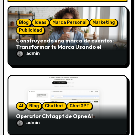
n
d
Blog
Ideas
Marca Personal
Marketing
e
Publicidad
e
Construyendo una marca de cuentos:
Transformar tu Marca Usando el
n
Framework de Donald Miller
admin
t
r
a
d
AI
Blog
Chatbot
ChatGPT
a
Operator Chtagpt de OpneAI
admin
s