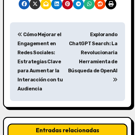
N
Cómo Mejorar el
Explorando
a
Engagement en
ChatGPT Search: La
v
Redes Sociales:
Revolucionaria
Estrategias Clave
Herramienta de
e
para Aumentar la
Búsqueda de OpenAI
g
Interacción con tu
a
Audiencia
c
i
ó
Entradas relacionadas