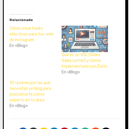
r
g
a
Relacionado
n
d
Cómo crear hooks
o
efectivos para tus reels
de Instagram
.
En «Blog»
.
.
Qué es un VSL (Video
Sales Letter) y Cómo
Implementarlo con Éxito
En «Blog»
10 razones por las que
necesitas un blog para
posicionarte como
experto en tu área
En «Blog»