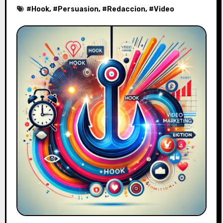
#
Hook
, #
Persuasion
, #
Redaccion
, #
Video