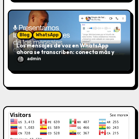
Blog
WhatsApp
Los mensajes de voz en WhatsApp
ahora se transcriben: conecta más y
escucha menos
admin