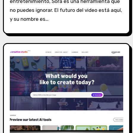
entretenimiento, Sora es una herramienta que
c
o
no puedes ignorar. El futuro del video está aquí,
m
y su nombre es…
e
n
t
a
r
i
o
s