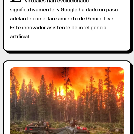
virtuales han evolucionado
n
significativamente, y Google ha dado un paso
c
o
adelante con el lanzamiento de Gemini Live.
m
Este innovador asistente de inteligencia
e
artificial…
n
t
a
r
i
o
s