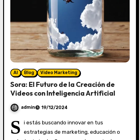
o
s
AI
Blog
Video Marketing
Sora: El Futuro de la Creación de
Videos con Inteligencia Artificial
admin
19/12/2024
S
S
i estás buscando innovar en tus
i
estrategias de marketing, educación o
n