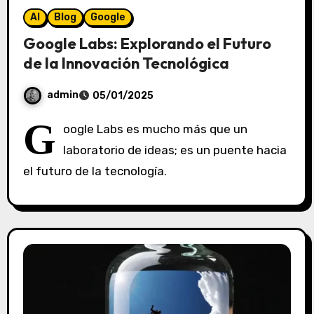
AI
Blog
Google
Google Labs: Explorando el Futuro
de la Innovación Tecnológica
admin
05/01/2025
S
G
oogle Labs es mucho más que un
i
laboratorio de ideas; es un puente hacia
n
el futuro de la tecnología.
c
o
m
e
n
t
a
r
i