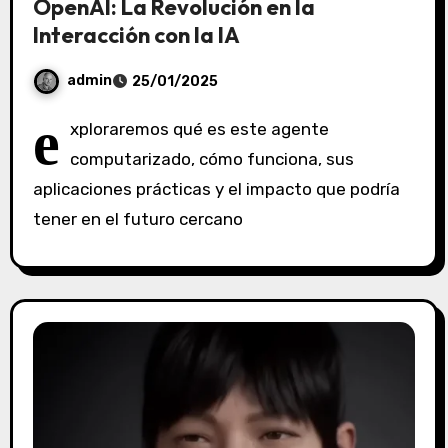
OpenAI: La Revolución en la
Interacción con la IA
admin
25/01/2025
S
e
xploraremos qué es este agente
i
computarizado, cómo funciona, sus
n
aplicaciones prácticas y el impacto que podría
c
o
tener en el futuro cercano
m
e
n
t
a
r
i
o
s