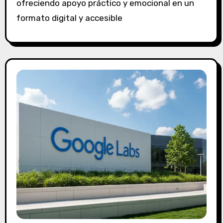
ofreciendo apoyo práctico y emocional en un
c
o
formato digital y accesible
m
e
n
t
a
r
i
o
s