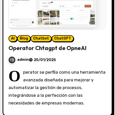
AI
Blog
Chatbot
ChatGPT
Operator Chtagpt de OpneAI
admin
25/01/2025
S
O
perator se perfila como una herramienta
i
avanzada diseñada para mejorar y
n
automatizar la gestión de procesos,
c
o
integrándose a la perfección con las
m
necesidades de empresas modernas.
e
n