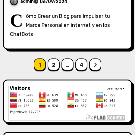
admin
06/09/2024
S
C
ómo Crear un Blog para Impulsar tu
i
Marca Personal en internet y en los
n
ChatBots
c
o
m
e
Paginación
n
1
2
…
4
t
de
a
r
entradas
i
o
s