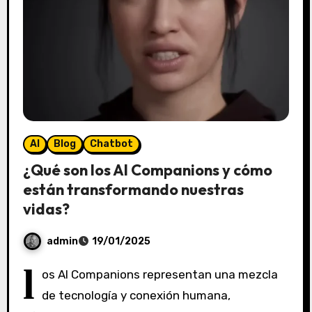
AI
Blog
Chatbot
¿Qué son los AI Companions y cómo
están transformando nuestras
vidas?
admin
19/01/2025
S
l
os AI Companions representan una mezcla
i
de tecnología y conexión humana,
n