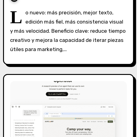
S
L
o nuevo: más precisión, mejor texto,
i
edición más fiel, más consistencia visual
n
y más velocidad. Beneficio clave: reduce tiempo
c
o
creativo y mejora la capacidad de iterar piezas
m
útiles para marketing,…
e
n
t
a
r
i
o
s