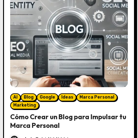
n
t
a
r
i
o
s
AI
Blog
Google
Ideas
Marca Personal
Marketing
Cómo Crear un Blog para Impulsar tu
Marca Personal