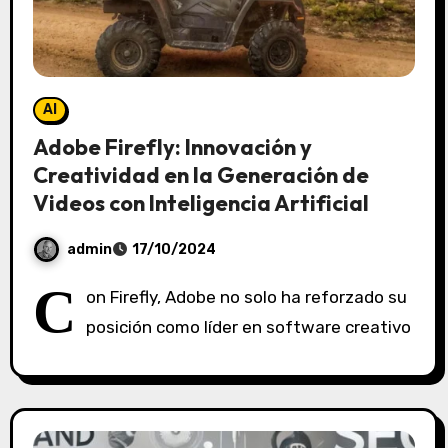
AI
Adobe Firefly: Innovación y
Creatividad en la Generación de
Videos con Inteligencia Artificial
admin
17/10/2024
S
C
on Firefly, Adobe no solo ha reforzado su
i
posición como líder en software creativo
n
c
o
m
e