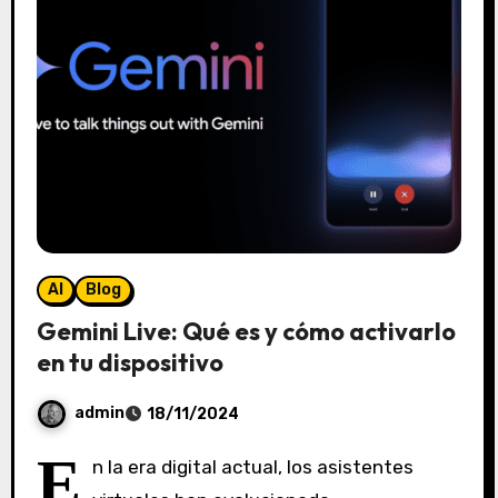
i
o
s
AI
Blog
Gemini Live: Qué es y cómo activarlo
en tu dispositivo
admin
18/11/2024
S
E
n la era digital actual, los asistentes
i