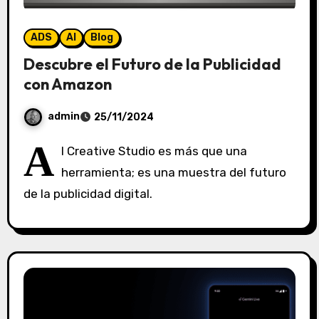
ADS
AI
Blog
Descubre el Futuro de la Publicidad
con Amazon
admin
25/11/2024
S
A
I Creative Studio es más que una
i
herramienta; es una muestra del futuro
n
de la publicidad digital.
c
o
m
e
n
t
a
r