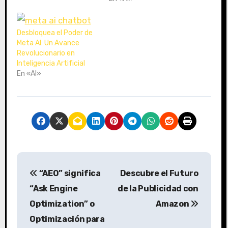
Desbloquea el Poder de
Meta AI: Un Avance
Revolucionario en
Inteligencia Artificial
En «AI»
N
“AEO” significa
Descubre el Futuro
a
“Ask Engine
de la Publicidad con
v
Optimization” o
Amazon
Optimización para
e