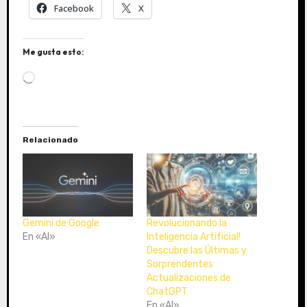
Facebook
X
Me gusta esto:
C
a
r
g
a
Relacionado
n
d
o
.
.
.
Gemini de Google
Revolucionando la
En «AI»
Inteligencia Artificial!
Descubre las Últimas y
Sorprendentes
Actualizaciones de
ChatGPT
En «AI»