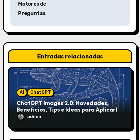
Motores de
g
Preguntas
a
c
i
Entradas relacionadas
ó
n
d
AI
ChatGPT
e
ChatGPT Images 2.0: Novedades,
Beneficios, Tips e Ideas para Aplicarlo
e
en Marketing
admin
n
t