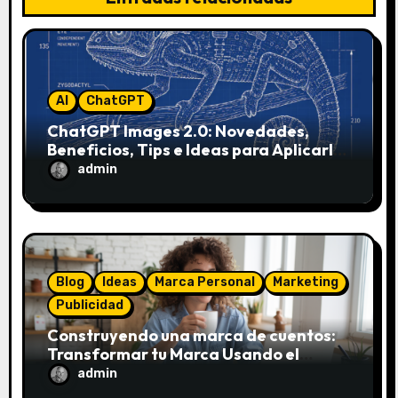
n
d
e
AI
ChatGPT
e
ChatGPT Images 2.0: Novedades,
Beneficios, Tips e Ideas para Aplicarlo
n
en Marketing
admin
t
r
a
Blog
Ideas
Marca Personal
Marketing
d
Publicidad
Construyendo una marca de cuentos:
a
Transformar tu Marca Usando el
Framework de Donald Miller
admin
s