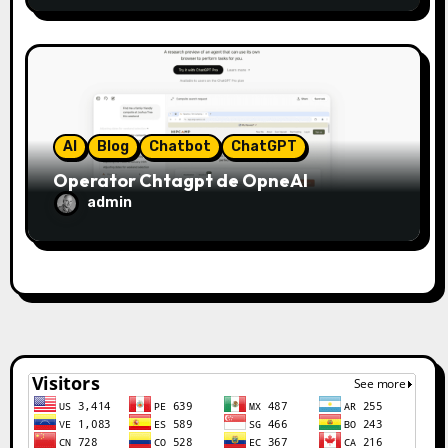
AI
Blog
Chatbot
ChatGPT
Operator Chtagpt de OpneAI
admin