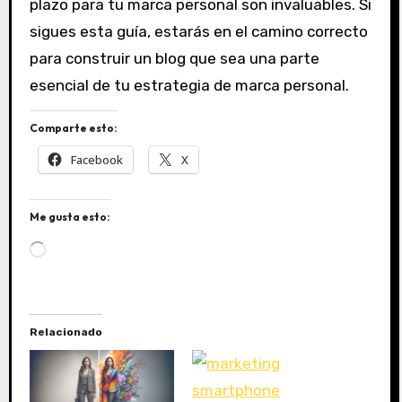
plazo para tu marca personal son invaluables. Si
sigues esta guía, estarás en el camino correcto
para construir un blog que sea una parte
esencial de tu estrategia de marca personal.
Comparte esto:
Facebook
X
Me gusta esto:
C
a
r
g
a
Relacionado
n
d
o
.