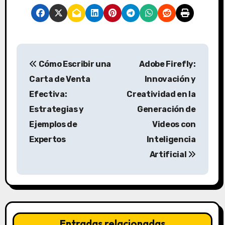
N
Cómo Escribir una
Adobe Firefly:
a
Carta de Venta
Innovación y
v
Efectiva:
Creatividad en la
Estrategias y
Generación de
e
Ejemplos de
Videos con
g
Expertos
Inteligencia
a
Artificial
c
i
ó
Entradas relacionadas