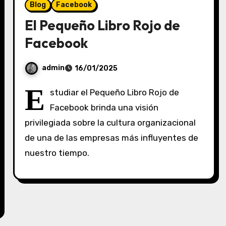
Blog
Facebook
El Pequeño Libro Rojo de
Facebook
admin
16/01/2025
S
E
studiar el Pequeño Libro Rojo de
i
Facebook brinda una visión
n
privilegiada sobre la cultura organizacional
c
o
de una de las empresas más influyentes de
m
nuestro tiempo.
e
n
t
a
r
i