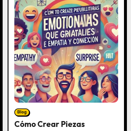
r
i
o
s
Blog
Cómo Crear Piezas