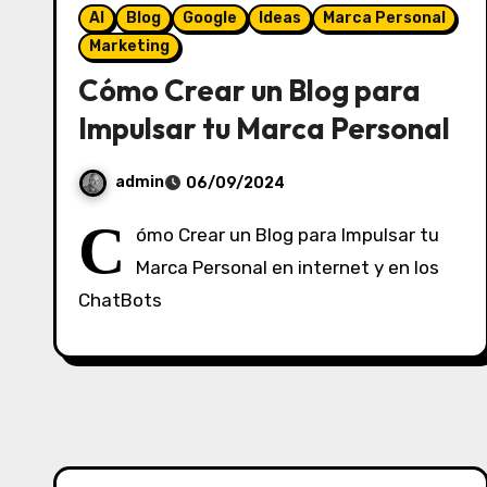
AI
Blog
Google
Ideas
Marca Personal
Marketing
Cómo Crear un Blog para
Impulsar tu Marca Personal
admin
06/09/2024
S
C
ómo Crear un Blog para Impulsar tu
i
Marca Personal en internet y en los
n
ChatBots
c
o
m
e
n
t
a
r