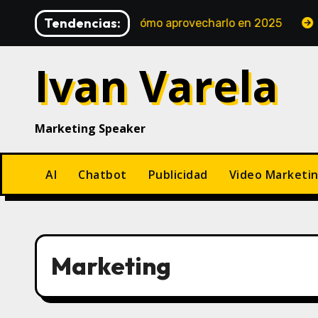
Saltar
Tendencias:
dades y cómo aprovecharlo en 2025
Pensar con Imágen
al
contenido
Ivan Varela
Marketing Speaker
AI
Chatbot
Publicidad
Video Marketi
Marketing