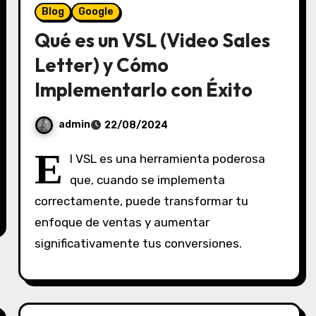
Blog
Google
Qué es un VSL (Video Sales
Letter) y Cómo
Implementarlo con Éxito
admin
22/08/2024
S
E
l VSL es una herramienta poderosa
i
que, cuando se implementa
n
correctamente, puede transformar tu
c
o
enfoque de ventas y aumentar
m
significativamente tus conversiones.
e
n
t
a