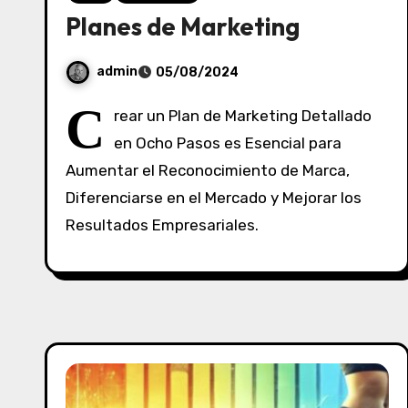
Planes de Marketing
admin
05/08/2024
S
C
rear un Plan de Marketing Detallado
i
en Ocho Pasos es Esencial para
n
Aumentar el Reconocimiento de Marca,
c
o
Diferenciarse en el Mercado y Mejorar los
m
Resultados Empresariales.
e
n
t
a
r
i
o
s