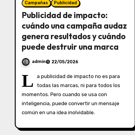
Campañas
Publicidad
Publicidad de impacto:
cuándo una campaña audaz
genera resultados y cuándo
puede destruir una marca
admin
22/05/2026
S
L
a publicidad de impacto no es para
i
todas las marcas, ni para todos los
n
momentos. Pero cuando se usa con
c
o
inteligencia, puede convertir un mensaje
m
común en una idea inolvidable.
e
n
t