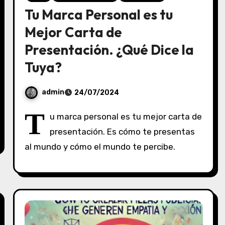
Tu Marca Personal es tu
Mejor Carta de
Presentación. ¿Qué Dice la
Tuya?
admin
24/07/2024
S
T
u marca personal es tu mejor carta de
i
presentación. Es cómo te presentas
n
al mundo y cómo el mundo te percibe.
c
o
m
e
n
t
a