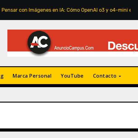
es en IA: Cómo OpenAI o3 y o4-mini están revolucionando el
ng
Marca Personal
YouTube
Contacto