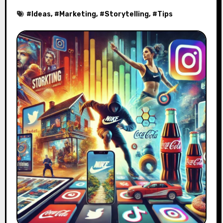
#
Ideas
, #
Marketing
, #
Storytelling
, #
Tips