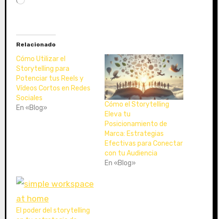
a
r
g
a
Relacionado
n
d
Cómo Utilizar el
o
Storytelling para
Potenciar tus Reels y
.
Vídeos Cortos en Redes
.
Sociales
.
Cómo el Storytelling
En «Blog»
Eleva tu
Posicionamiento de
Marca: Estrategias
Efectivas para Conectar
con tu Audiencia
En «Blog»
El poder del storytelling