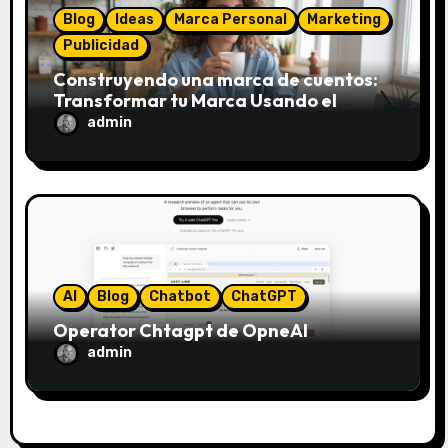
a
Blog
Ideas
Marca Personal
Marketing
d
Publicidad
Construyendo una marca de cuentos:
a
Transformar tu Marca Usando el
Framework de Donald Miller
admin
s
AI
Blog
Chatbot
ChatGPT
Operator Chtagpt de OpneAI
admin