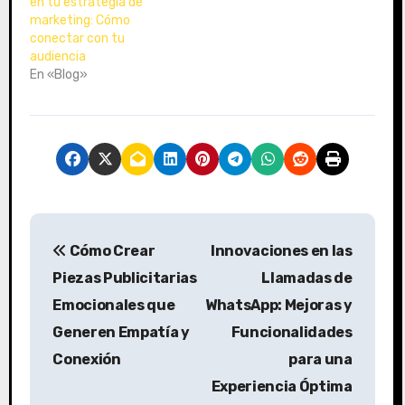
en tu estrategia de
marketing: Cómo
conectar con tu
audiencia
En «Blog»
N
Cómo Crear
Innovaciones en las
a
Piezas Publicitarias
Llamadas de
v
Emocionales que
WhatsApp: Mejoras y
Generen Empatía y
Funcionalidades
e
Conexión
para una
g
Experiencia Óptima