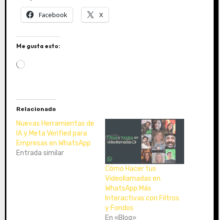
Facebook
X
Me gusta esto:
C
a
r
g
a
Relacionado
n
d
Nuevas Herramientas de
o
IA y Meta Verified para
Empresas en WhatsApp
.
Entrada similar
.
.
Cómo Hacer tus
Videollamadas en
WhatsApp Más
Interactivas con Filtros
y Fondos
En «Blog»