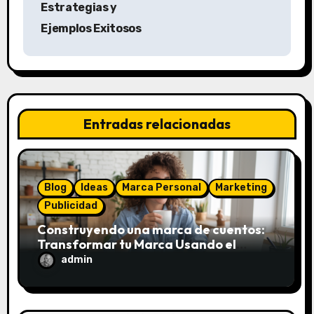
g
Estrategias y
a
Ejemplos Exitosos
c
i
ó
Entradas relacionadas
n
d
Blog
Ideas
Marca Personal
Marketing
e
Publicidad
e
Construyendo una marca de cuentos:
Transformar tu Marca Usando el
n
Framework de Donald Miller
admin
t