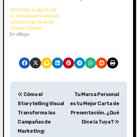
WhatsApp acaba de dar
un emocionante anuncio
sobre su más reciente
función: Canales.
En «Blog»
N
Cómo el
Tu Marca Personal
a
Storytelling Visual
es tu Mejor Carta de
v
Transforma las
Presentación. ¿Qué
Campañas de
Dice la Tuya?
e
Marketing: