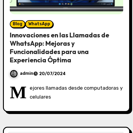
Blog
WhatsApp
Innovaciones en las Llamadas de
WhatsApp: Mejoras y
Funcionalidades para una
Experiencia Óptima
admin
20/07/2024
S
M
ejores llamadas desde computadoras y
i
celulares
n
c
o
m
e