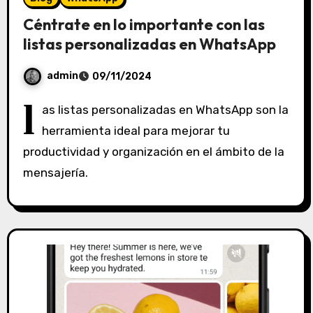
Céntrate en lo importante con las
listas personalizadas en WhatsApp
admin
09/11/2024
S
l
as listas personalizadas en WhatsApp son la
i
herramienta ideal para mejorar tu
n
productividad y organización en el ámbito de la
c
o
mensajería.
m
e
n
t
a
r
i
o