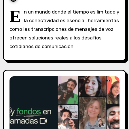
S
E
n un mundo donde el tiempo es limitado y
i
la conectividad es esencial, herramientas
n
como las transcripciones de mensajes de voz
c
o
ofrecen soluciones reales a los desafíos
m
cotidianos de comunicación.
e
n
t
a
r
i
o
s