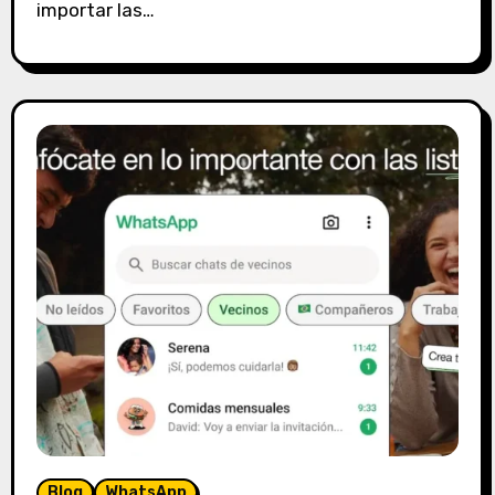
importar las…
e
n
t
a
r
i
o
s
Blog
WhatsApp