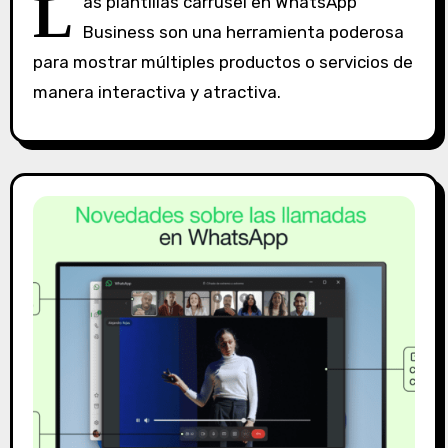
L
as plantillas carrusel en WhatsApp
i
Business son una herramienta poderosa
n
para mostrar múltiples productos o servicios de
c
o
manera interactiva y atractiva.
m
e
n
t
a
r
i
o
s