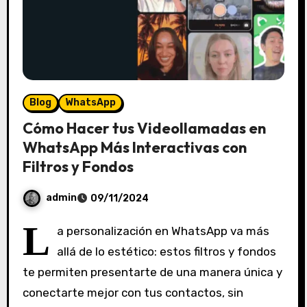
Blog
WhatsApp
Cómo Hacer tus Videollamadas en
WhatsApp Más Interactivas con
Filtros y Fondos
admin
09/11/2024
S
L
a personalización en WhatsApp va más
i
allá de lo estético: estos filtros y fondos
n
te permiten presentarte de una manera única y
c
o
conectarte mejor con tus contactos, sin
m