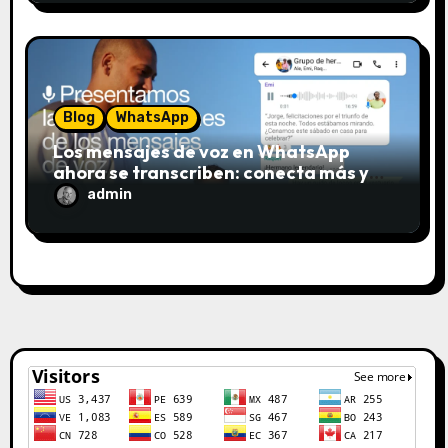
Blog
WhatsApp
Los mensajes de voz en WhatsApp
ahora se transcriben: conecta más y
escucha menos
admin