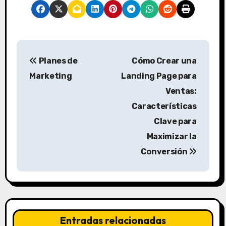
N
Planes de
Cómo Crear una
a
Marketing
Landing Page para
v
Ventas:
Características
e
Clave para
g
Maximizar la
a
Conversión
c
i
ó
Entradas relacionadas