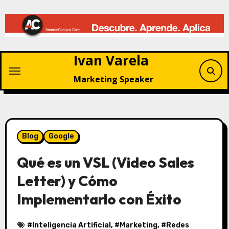
Saltar
al
contenido
Ivan Varela
Marketing Speaker
Blog
Google
Qué es un VSL (Video Sales
Letter) y Cómo
Implementarlo con Éxito
#
Inteligencia Artificial
, #
Marketing
, #
Redes