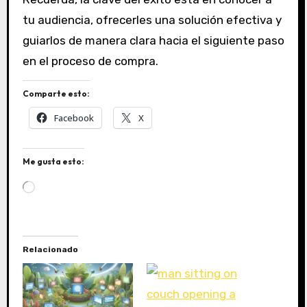
tu audiencia, ofrecerles una solución efectiva y
guiarlos de manera clara hacia el siguiente paso
en el proceso de compra.
Comparte esto:
Facebook
X
Me gusta esto:
C
a
r
g
a
Relacionado
n
d
o
.