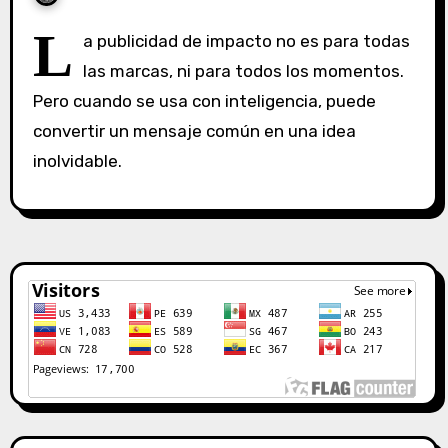
S
L
a publicidad de impacto no es para todas
i
las marcas, ni para todos los momentos.
n
Pero cuando se usa con inteligencia, puede
c
o
convertir un mensaje común en una idea
m
inolvidable.
e
n
t
a
r
i
o
s