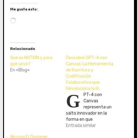
Me gusta esto:
C
a
r
g
a
Relacionado
n
d
Que es NOTION y para
Descubre GPT-4 con
o
que sirve?
Canvas: La Herramienta
En «Blog»
.
de Escritura y
Codificación
.
Colaborativa que
.
Revoluciona la IA
G
PT-4 con
Canvas
representa un
salto innovador en la
forma en que
interactuamos con la
Entrada similar
inteligencia artificial y
Microsoft Designer:
trabajamos en equipo.