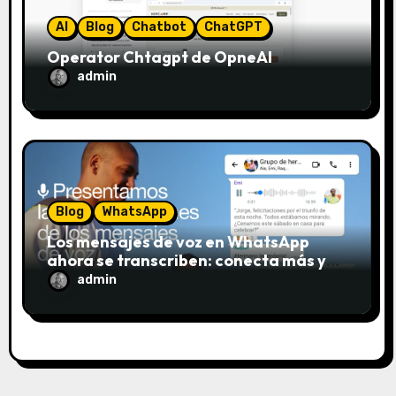
a
AI
Blog
Chatbot
ChatGPT
d
Operator Chtagpt de OpneAI
a
admin
s
Blog
WhatsApp
Los mensajes de voz en WhatsApp
ahora se transcriben: conecta más y
escucha menos
admin