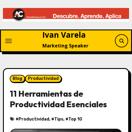
Saltar
al
contenido
Ivan Varela
Marketing Speaker
Blog
Productividad
11 Herramientas de
Productividad Esenciales
#
Productividad
, #
Tips
, #
Top 10