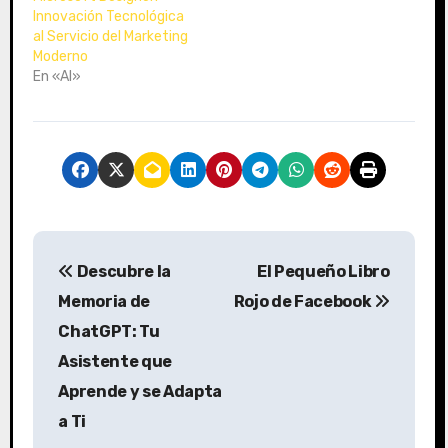
Innovación Tecnológica
al Servicio del Marketing
Moderno
En «AI»
N
Descubre la
El Pequeño Libro
a
Memoria de
Rojo de Facebook
v
ChatGPT: Tu
Asistente que
e
Aprende y se Adapta
g
a Ti