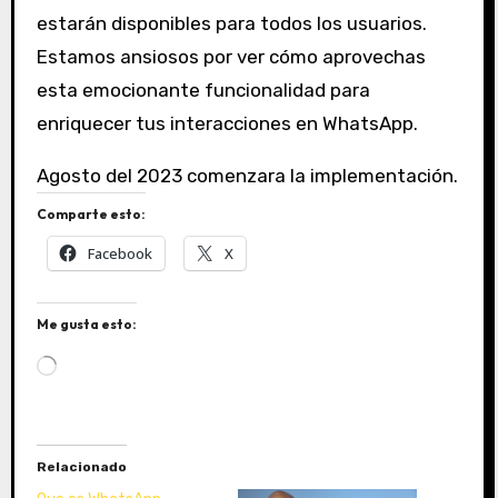
estarán disponibles para todos los usuarios.
Estamos ansiosos por ver cómo aprovechas
esta emocionante funcionalidad para
enriquecer tus interacciones en WhatsApp.
Agosto del 2023 comenzara la implementación.
Comparte esto:
Facebook
X
Me gusta esto:
C
a
r
g
a
Relacionado
n
d