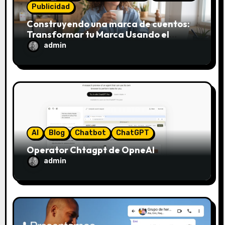
Publicidad
e
Construyendo una marca de cuentos:
Transformar tu Marca Usando el
e
Framework de Donald Miller
admin
n
t
r
a
AI
Blog
Chatbot
ChatGPT
d
Operator Chtagpt de OpneAI
a
admin
s