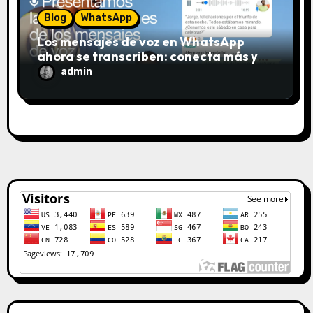
Blog
WhatsApp
Los mensajes de voz en WhatsApp
ahora se transcriben: conecta más y
escucha menos
admin