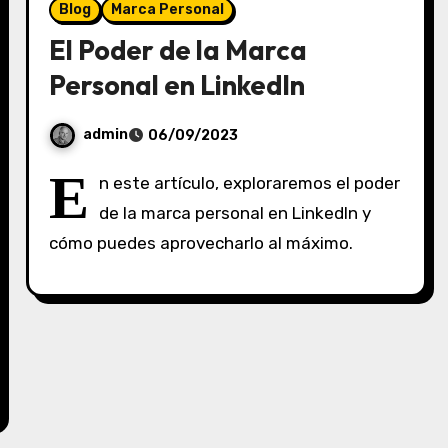
Blog
Marca Personal
El Poder de la Marca
Personal en LinkedIn
admin
06/09/2023
S
E
n este artículo, exploraremos el poder
i
de la marca personal en LinkedIn y
n
cómo puedes aprovecharlo al máximo.
c
o
m
e
n
t
a
r
i