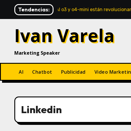
Saltar
Tendencias:
A: Cómo OpenAI o3 y o4-mini están revolucionando el anális
al
contenido
Ivan Varela
Marketing Speaker
AI
Chatbot
Publicidad
Video Marketi
Linkedin