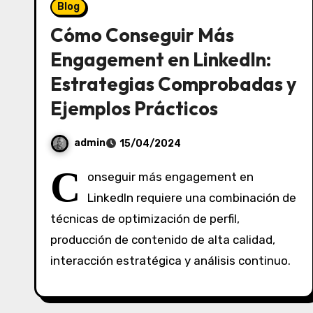
Blog
Cómo Conseguir Más
Engagement en LinkedIn:
Estrategias Comprobadas y
Ejemplos Prácticos
admin
15/04/2024
S
C
onseguir más engagement en
i
LinkedIn requiere una combinación de
n
técnicas de optimización de perfil,
c
o
producción de contenido de alta calidad,
m
interacción estratégica y análisis continuo.
e
n
t