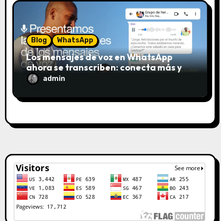
s
Blog
WhatsApp
Los mensajes de voz en WhatsApp
ahora se transcriben: conecta más y
escucha menos
admin