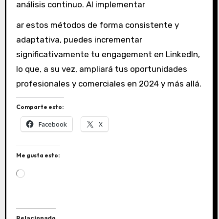
análisis continuo. Al implementar
ar estos métodos de forma consistente y
adaptativa, puedes incrementar
significativamente tu engagement en LinkedIn,
lo que, a su vez, ampliará tus oportunidades
profesionales y comerciales en 2024 y más allá.
Comparte esto:
Facebook
X
Me gusta esto:
C
a
r
g
a
Relacionado