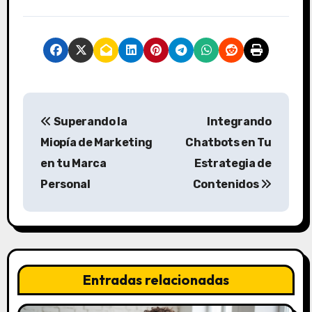
N
Superando la
Integrando
a
Miopía de Marketing
Chatbots en Tu
v
en tu Marca
Estrategia de
Personal
Contenidos
e
g
a
c
Entradas relacionadas
i