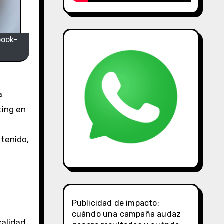
book-
a
ting en
ntenido,
Publicidad de impacto:
cuándo una campaña audaz
calidad