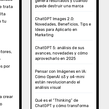
genera resultados y cuándo
puede destruir una marca
e trata
lta
ChatGPT Images 2.0:
n tu
Novedades, Beneficios, Tips e
Ideas para Aplicarlo en
Marketing
ChatGPT 5: análisis de sus
ctores,
avances, novedades y cómo
aprovecharlo en 2025
o
os por
Pensar con Imágenes en IA:
Cómo OpenAI o3 y o4-mini
están revolucionando el
análisis visual
a crear
Qué es el “Thinking” de
 o
ChatGPT y cómo transforma