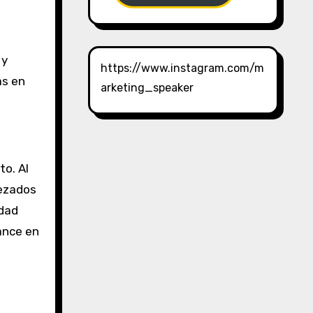
 y
https://www.instagram.com/m
as en
arketing_speaker
o. Al
bezados
idad
ance en