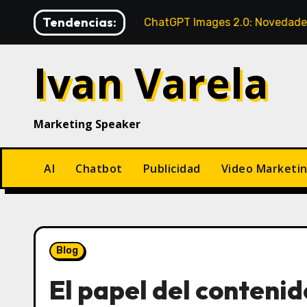
Saltar
Tendencias:
marca
ChatGPT Images 2.0: Novedades, Beneficios, Tip
al
contenido
Ivan Varela
Marketing Speaker
AI
Chatbot
Publicidad
Video Marketi
Blog
El papel del contenid