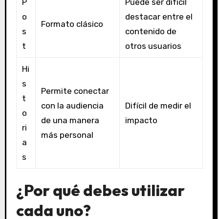
P
Puede ser difícil
o
destacar entre el
Formato clásico
s
contenido de
t
otros usuarios
Hi
s
Permite conectar
t
con la audiencia
Difícil de medir el
o
de una manera
impacto
ri
más personal
a
s
¿Por qué debes utilizar
cada uno?