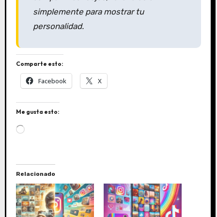
simplemente para mostrar tu
personalidad.
Comparte esto:
Facebook
X
Me gusta esto:
C
a
r
g
a
Relacionado
n
d
o
.
.