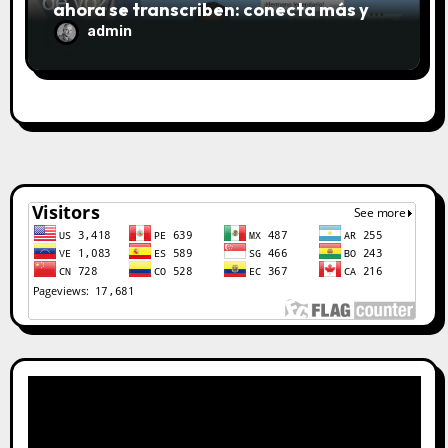
ahora se transcriben: conecta más y
escucha menos
admin