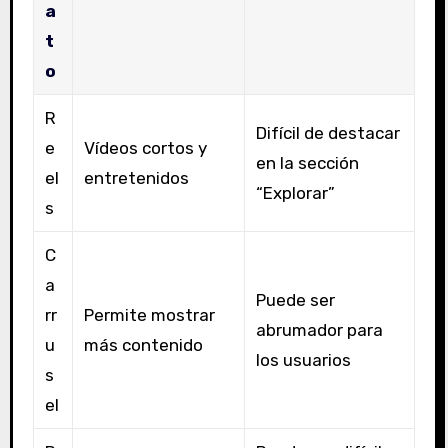
a
t
o
R
Difícil de destacar
e
Vídeos cortos y
en la sección
el
entretenidos
“Explorar”
s
C
a
Puede ser
rr
Permite mostrar
abrumador para
u
más contenido
los usuarios
s
el