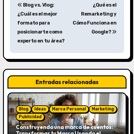
Blog vs. Vlog:
¿Qué es el
a
¿Cuál es el mejor
Remarketing y
v
formato para
Cómo Funciona en
posicionarte como
Google?
e
experto en tu área?
g
a
c
Entradas relacionadas
i
ó
n
Blog
Ideas
Marca Personal
Marketing
Publicidad
d
Construyendo una marca de cuentos:
e
Transformar tu Marca Usando el