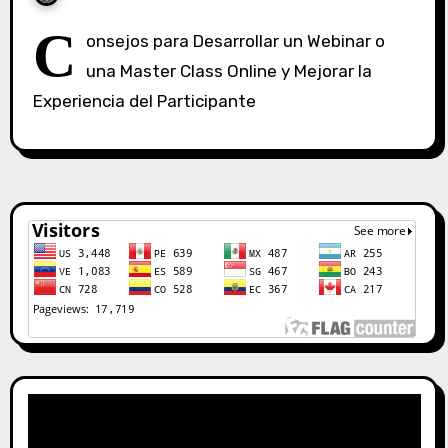
S
C
onsejos para Desarrollar un Webinar o
i
una Master Class Online y Mejorar la
n
Experiencia del Participante
c
o
m
e
n
t
a
r
i
o
s