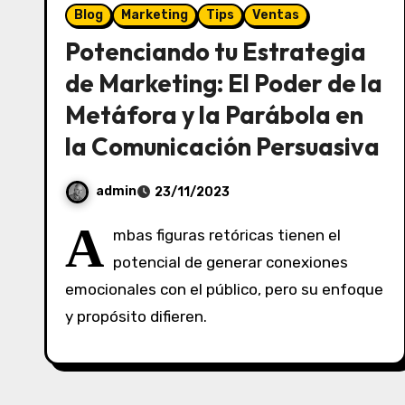
Blog
Marketing
Tips
Ventas
Potenciando tu Estrategia
de Marketing: El Poder de la
Metáfora y la Parábola en
la Comunicación Persuasiva
admin
23/11/2023
S
A
mbas figuras retóricas tienen el
i
potencial de generar conexiones
n
emocionales con el público, pero su enfoque
c
o
y propósito difieren.
m
e
n
t