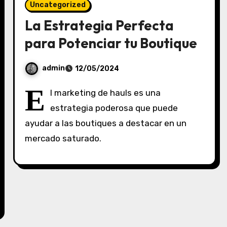
Uncategorized
La Estrategia Perfecta
para Potenciar tu Boutique
admin
12/05/2024
S
E
l marketing de hauls es una
i
estrategia poderosa que puede
n
ayudar a las boutiques a destacar en un
c
o
mercado saturado.
m
e
n
t
a
r
i