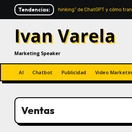
Saltar
Tendencias:
Qué es el “Thinking” de ChatGPT y cómo transforma la fo
al
contenido
Ivan Varela
Marketing Speaker
AI
Chatbot
Publicidad
Video Marketi
Ventas