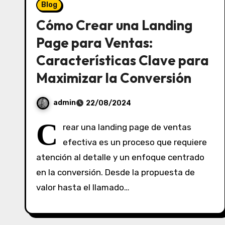
Blog
Cómo Crear una Landing
Page para Ventas:
Características Clave para
Maximizar la Conversión
admin
22/08/2024
S
C
rear una landing page de ventas
i
efectiva es un proceso que requiere
n
atención al detalle y un enfoque centrado
c
o
en la conversión. Desde la propuesta de
m
valor hasta el llamado…
e
n
t