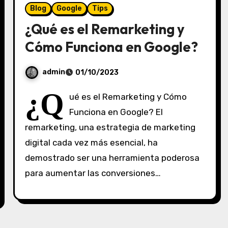
Blog
Google
Tips
¿Qué es el Remarketing y
Cómo Funciona en Google?
admin
01/10/2023
S
¿Q
ué es el Remarketing y Cómo
i
Funciona en Google? El
n
remarketing, una estrategia de marketing
c
o
digital cada vez más esencial, ha
m
demostrado ser una herramienta poderosa
e
para aumentar las conversiones…
n
t
a
r
i