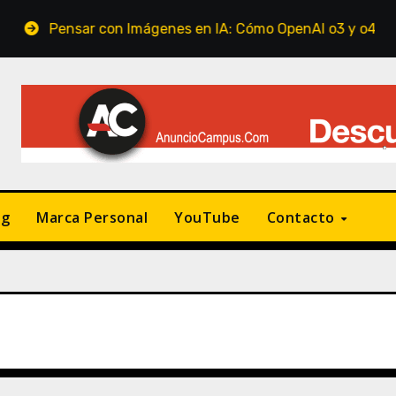
sar con Imágenes en IA: Cómo OpenAI o3 y o4-mini están rev
ng
Marca Personal
YouTube
Contacto