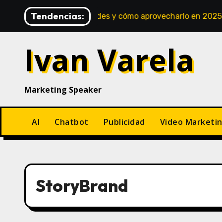
Saltar
Tendencias:
avances, novedades y cómo aprovecharlo en 2025
Pen
al
contenido
Ivan Varela
Marketing Speaker
AI
Chatbot
Publicidad
Video Marketi
StoryBrand