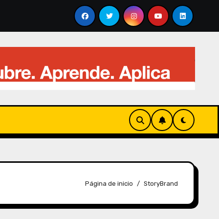
olucionando el análisis visual
Qué es el “Thinking” 
Página de inicio
StoryBrand