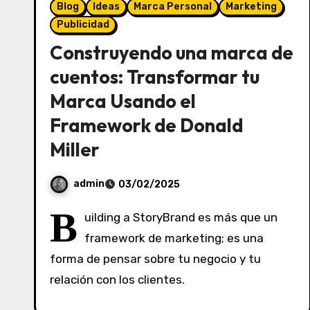
Blog
Ideas
Marca Personal
Marketing
Publicidad
Construyendo una marca de
cuentos: Transformar tu
Marca Usando el
Framework de Donald
Miller
admin
03/02/2025
S
B
uilding a StoryBrand es más que un
i
framework de marketing; es una
n
forma de pensar sobre tu negocio y tu
c
o
relación con los clientes.
m
e