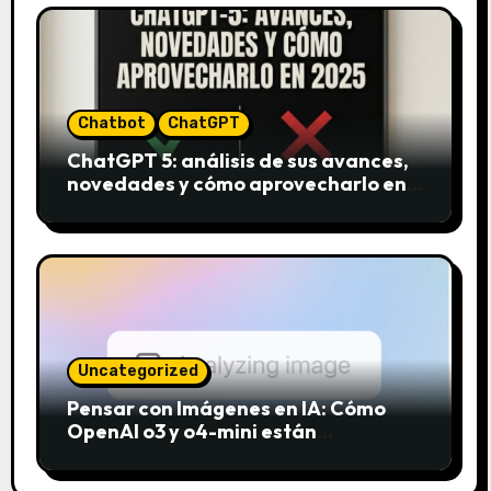
Chatbot
ChatGPT
ChatGPT 5: análisis de sus avances,
novedades y cómo aprovecharlo en
2025
Uncategorized
Pensar con Imágenes en IA: Cómo
OpenAI o3 y o4-mini están
revolucionando el análisis visual