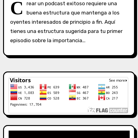
C
rear un podcast exitoso requiere una
i
buena estructura que mantenga a los
n
oyentes interesados de principio a fin. Aquí
c
o
tienes una estructura sugerida para tu primer
m
episodio sobre la importancia…
e
n
t
a
r
i
o
s