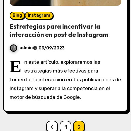
Blog
Instagram
Estrategias para incentivar la
interacción en post de Instagram
admin
09/09/2023
S
E
n este artículo, exploraremos las
i
estrategias más efectivas para
n
fomentar la interacción en tus publicaciones de
c
o
Instagram y superar a la competencia en el
m
motor de búsqueda de Google.
e
n
t
a
Paginación
1
2
r