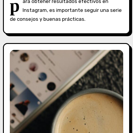
p
ara obtener resultados efectivos en
i
Instagram, es importante seguir una serie
n
de consejos y buenas prácticas.
c
o
m
e
n
t
a
r
i
o
s