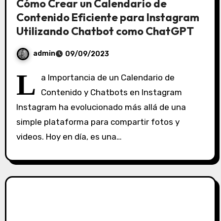
Cómo Crear un Calendario de
Contenido Eficiente para Instagram
Utilizando Chatbot como ChatGPT
admin
09/09/2023
S
L
a Importancia de un Calendario de
i
Contenido y Chatbots en Instagram
n
Instagram ha evolucionado más allá de una
c
o
simple plataforma para compartir fotos y
m
videos. Hoy en día, es una…
e
n
t
a
r
i
o