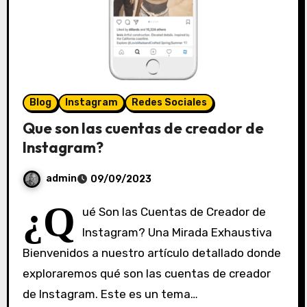
Blog
Instagram
Redes Sociales
Que son las cuentas de creador de
Instagram?
admin
09/09/2023
S
¿Q
ué Son las Cuentas de Creador de
i
Instagram? Una Mirada Exhaustiva
n
Bienvenidos a nuestro artículo detallado donde
c
o
exploraremos qué son las cuentas de creador
m
de Instagram. Este es un tema…
e