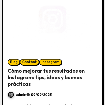
s
Blog
Chatbot
Instagram
Cómo mejorar tus resultados en
Instagram: tips, ideas y buenas
prácticas
admin
09/09/2023
S