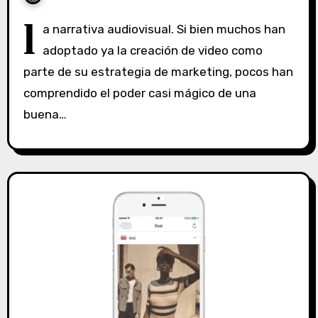
S
l
a narrativa audiovisual. Si bien muchos han
i
adoptado ya la creación de video como
n
parte de su estrategia de marketing, pocos han
c
o
comprendido el poder casi mágico de una
m
buena…
e
n
t
a
r
i
o
s