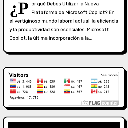
S
¿P
or qué Debes Utilizar la Nueva
i
Plataforma de Microsoft Copilot? En
n
el vertiginoso mundo laboral actual, la eficiencia
c
o
y la productividad son esenciales. Microsoft
m
Copilot, la última incorporación a la…
e
n
t
a
r
i
o
s