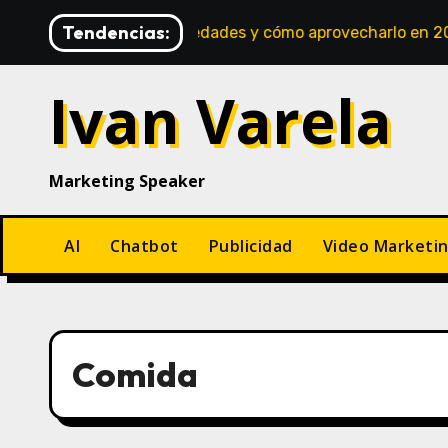
Saltar
Tendencias:
sus avances, novedades y cómo aprovecharlo en 2025
al
contenido
Ivan Varela
Marketing Speaker
AI
Chatbot
Publicidad
Video Marketi
Comida