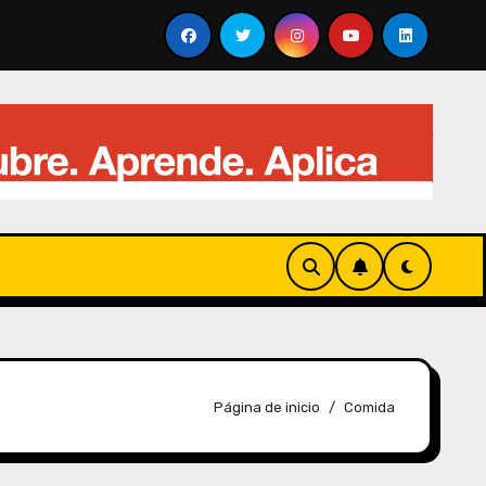
 revolucionando el análisis visual
Qué es el “Thinki
Página de inicio
Comida