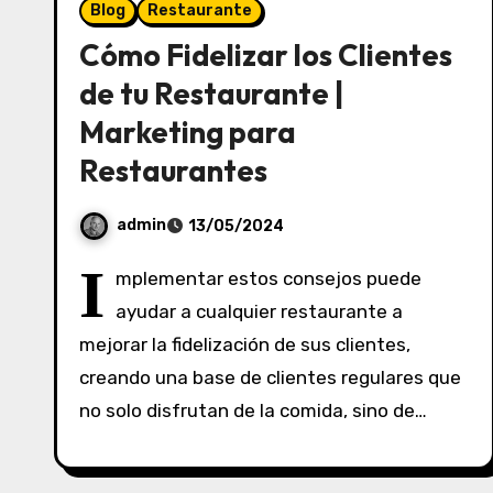
Blog
Restaurante
Cómo Fidelizar los Clientes
de tu Restaurante |
Marketing para
Restaurantes
admin
13/05/2024
S
I
mplementar estos consejos puede
i
ayudar a cualquier restaurante a
n
mejorar la fidelización de sus clientes,
c
o
creando una base de clientes regulares que
m
no solo disfrutan de la comida, sino de…
e
n
t