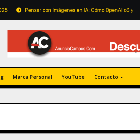
Pensar con Imágenes en IA: Cómo OpenAI o3 y o4-mini están
ng
Marca Personal
YouTube
Contacto