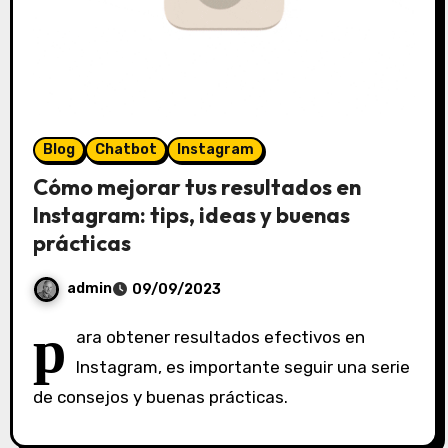
Blog
Chatbot
Instagram
Cómo mejorar tus resultados en
Instagram: tips, ideas y buenas
prácticas
admin
09/09/2023
S
p
ara obtener resultados efectivos en
i
Instagram, es importante seguir una serie
n
de consejos y buenas prácticas.
c
o
m