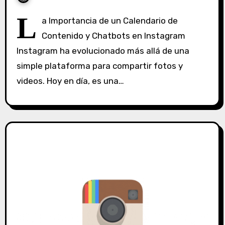
S
L
a Importancia de un Calendario de
i
Contenido y Chatbots en Instagram
n
Instagram ha evolucionado más allá de una
c
o
simple plataforma para compartir fotos y
m
videos. Hoy en día, es una…
e
n
t
a
r
i
o
s