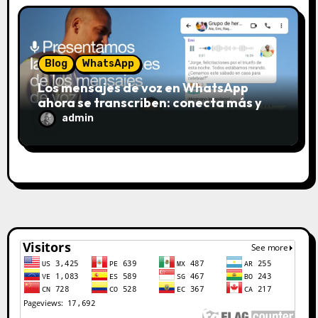
Blog
WhatsApp
Los mensajes de voz en WhatsApp
ahora se transcriben: conecta más y
escucha menos
admin