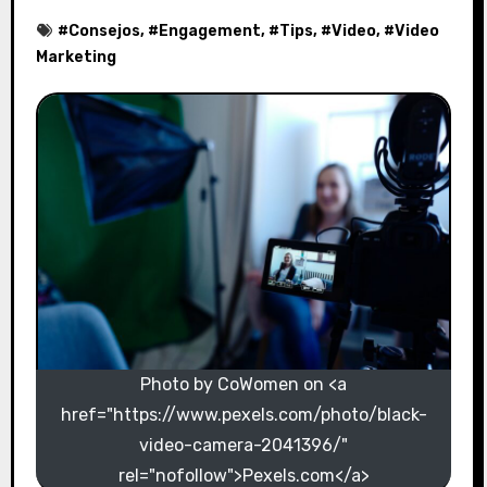
#
Consejos
, #
Engagement
, #
Tips
, #
Video
, #
Video
Marketing
Photo by CoWomen on <a
href="https://www.pexels.com/photo/black-
video-camera-2041396/"
rel="nofollow">Pexels.com</a>