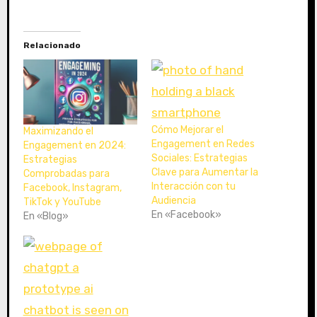
r
g
a
Relacionado
n
d
o
.
.
.
Cómo Mejorar el
Maximizando el
Engagement en Redes
Engagement en 2024:
Sociales: Estrategias
Estrategias
Clave para Aumentar la
Comprobadas para
Interacción con tu
Facebook, Instagram,
Audiencia
TikTok y YouTube
En «Facebook»
En «Blog»