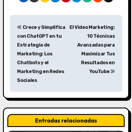
N
Crece y Simplifica
El Video Marketing:
a
con ChatGPT en tu
10 Técnicas
v
Estrategia de
Avanzadas para
Marketing: Los
Maximizar Tus
e
Chatbots y el
Resultados en
g
Marketing en Redes
YouTube
a
Sociales
c
i
ó
Entradas relacionadas
n